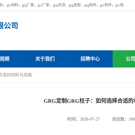
广东饰纪上品建材科技有限公司，主营广东grg厂家,广东grc厂家，grg材料，grc材料，grg厂家，grc厂家，grg吊顶，grg造型，grg构件，grc构件，grc线条，grc构件厂家,，grg材料生产厂家，grg材料定制，uhpc，uhpc厂家，uhpc外墙挂板，uhpc镂空幕墙板，厂房位于广东清远，如果您对我公司的产品服务感兴趣，请联系我们。
限公司
视频
关于我们
招聘中心
公
择合适的材料与风格
GRG定制GRG柱子：如何选择合适
时间：2026-07-27
浏览数：100