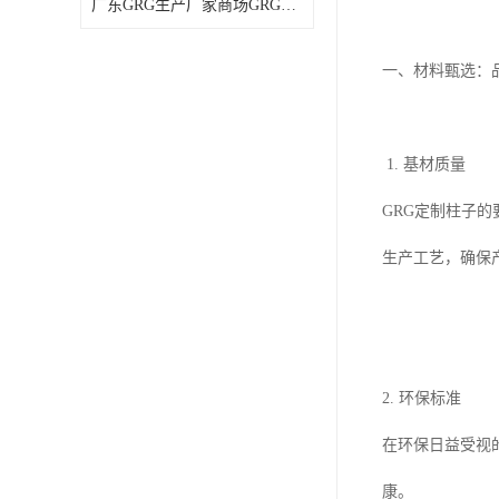
广东GRG生产厂家商场GRG拦河GRG材料轻质高强
一、材料甄选：
1. 基材质量
GRG定制柱子
生产工艺，确保
2.
环保标准
在环保日益受视
康。