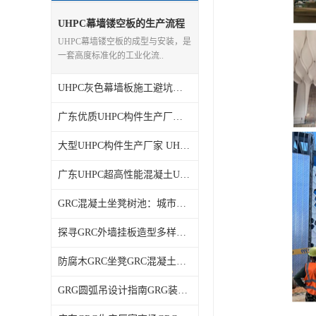
UHPC幕墙镂空板的生产流程
和施工步骤有哪些？
UHPC幕墙镂空板的成型与安装，是
一套高度标准化的工业化流..
UHPC灰色幕墙板施工避坑：5个细节直接决定20年不开裂不脱落
广东优质UHPC构件生产厂家UHPC伞棚造型创新点
大型UHPC构件生产厂家 UHPC水磨石构件耐久性
广东UHPC超高性能混凝土UHPC外墙挂板特性与安装问题解析
GRC混凝土坐凳树池：城市景观的实用美学新解法
探寻GRC外墙挂板造型多样GRC生产厂家以贴心满足个性需求
防腐木GRC坐凳GRC混凝土座椅
GRG圆弧吊设计指南GRG装饰材料性能解析与选型攻略