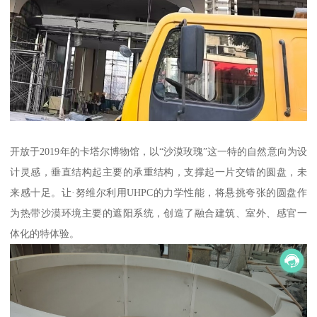
开放于2019年的卡塔尔博物馆，以“沙漠玫瑰”这一特的自然意向为设
计灵感，垂直结构起主要的承重结构，支撑起一片交错的圆盘，未
来感十足。让·努维尔利用UHPC的力学性能，将悬挑夸张的圆盘作
为热带沙漠环境主要的遮阳系统，创造了融合建筑、室外、感官一
体化的特体验。