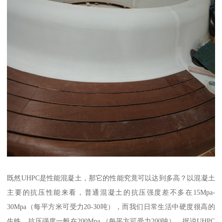
既然UHPC是性能混凝土，那它的性能究竟可以达到多高？以混凝土
主要的抗压性能来看，普通混凝土的抗压强度差不多在15Mpa-
30Mpa（每平方米可受力20-30吨），而我们日常生活中硬度很高的
生铁，抗压强度一般在200Mpa （每平方可受力200吨），据说UHPC