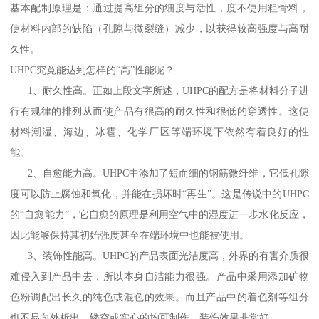
基本配制原理是：通过提高组分的细度与活性，度不使用粗骨料，
使材料内部的缺陷（孔隙与微裂缝）减少，以获得较高强度与高耐
久性。
UHPC究竟能达到怎样的“高”性能呢？
1、耐久性高。正如上段文字所述，UHPC的配方是将材料分子进
行有规律的排列从而使产品有很高的耐久性和很低的穿透性。这使
材料潮湿、海边、冰雹、化学厂区等端环境下依然有着良好的性
能。
2、自愈能力高。UHPC中添加了短而细的钢筋微纤维，它低孔隙
度可以防止腐蚀和氧化，并能在损坏时“再生”。这是传说中的UHPC
的“自愈能力”，它自愈的原理是利用空气中的湿度进一步水化反应，
因此能够保持其初始强度甚至在端环境中也能被使用。
3、装饰性能高。UHPC的产品表面光洁度高，外界的有害介质很
难侵入到产品中去，所以本身自洁能力很强。产品中采用添加矿物
色粉调配出长久的纯色或混色的效果。而且产品中的着色剂等组分
也不易向外析出。镂空或实心的均可制作，装饰效果非常好。