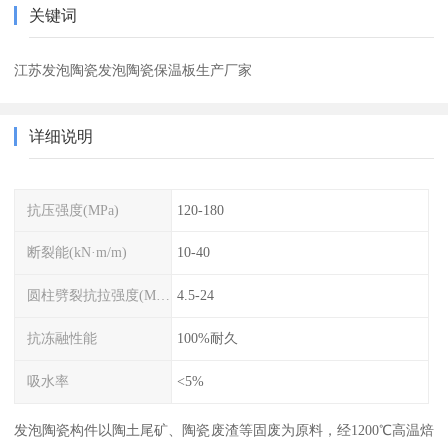
关键词
江苏发泡陶瓷发泡陶瓷保温板生产厂家
详细说明
抗压强度(MPa)
120-180
断裂能(kN·m/m)
10-40
圆柱劈裂抗拉强度(MPa)
4.5-24
抗冻融性能
100%耐久
吸水率
<5%
发泡陶瓷构件以陶土尾矿、陶瓷废渣等固废为原料，经1200℃高温焙