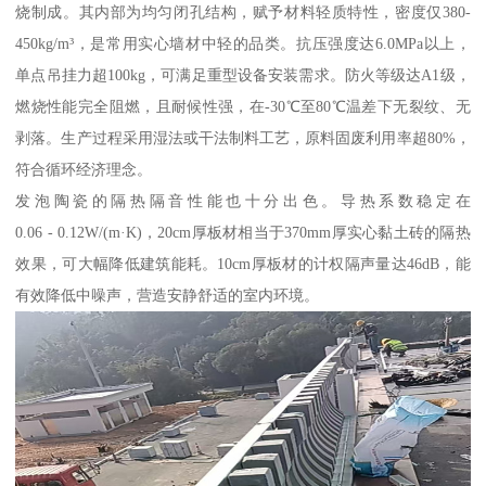
烧制成。其内部为均匀闭孔结构，赋予材料轻质特性，密度仅380-
450kg/m³，是常用实心墙材中轻的品类。抗压强度达6.0MPa以上，
单点吊挂力超100kg，可满足重型设备安装需求。防火等级达A1级，
燃烧性能完全阻燃，且耐候性强，在-30℃至80℃温差下无裂纹、无
剥落。生产过程采用湿法或干法制料工艺，原料固废利用率超80%，
符合循环经济理念。
发泡陶瓷的隔热隔音性能也十分出色。导热系数稳定在
0.06 - 0.12W/(m·K)，20cm厚板材相当于370mm厚实心黏土砖的隔热
效果，可大幅降低建筑能耗。10cm厚板材的计权隔声量达46dB，能
有效降低中噪声，营造安静舒适的室内环境。