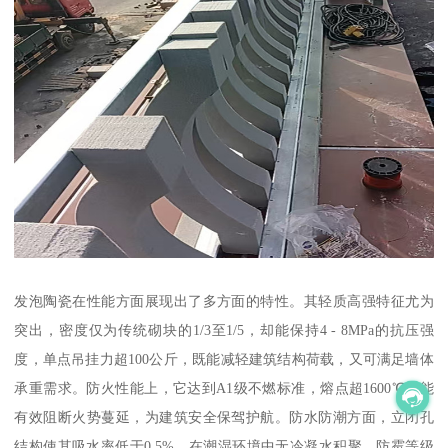
发泡陶瓷在性能方面展现出了多方面的特性。其轻质高强特征尤为
突出，密度仅为传统砌块的1/3至1/5，却能保持4 - 8MPa的抗压强
度，单点吊挂力超100公斤，既能减轻建筑结构荷载，又可满足墙体
承重需求。防火性能上，它达到A1级不燃标准，熔点超1600℃，能
有效阻断火势蔓延，为建筑安全保驾护航。防水防潮方面，立闭孔
结构使其吸水率低于0.5%，在潮湿环境中无冷凝水积聚，防霉等级