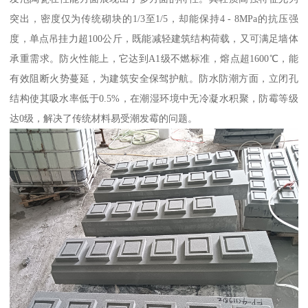
突出，密度仅为传统砌块的1/3至1/5，却能保持4 - 8MPa的抗压强
度，单点吊挂力超100公斤，既能减轻建筑结构荷载，又可满足墙体
承重需求。防火性能上，它达到A1级不燃标准，熔点超1600℃，能
有效阻断火势蔓延，为建筑安全保驾护航。防水防潮方面，立闭孔
结构使其吸水率低于0.5%，在潮湿环境中无冷凝水积聚，防霉等级
达0级，解决了传统材料易受潮发霉的问题。