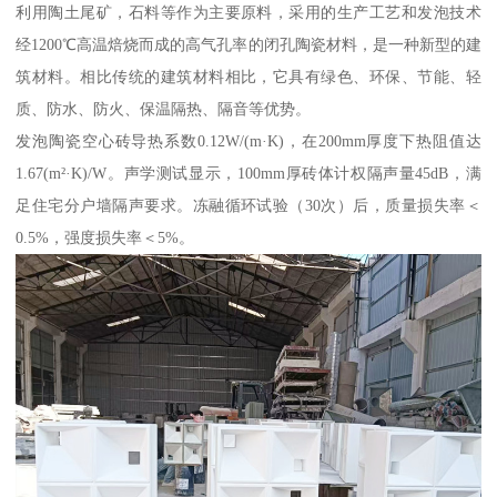
利用陶土尾矿，石料等作为主要原料，采用的生产工艺和发泡技术
经1200℃高温焙烧而成的高气孔率的闭孔陶瓷材料，是一种新型的建
筑材料。相比传统的建筑材料相比，它具有绿色、环保、节能、轻
质、防水、防火、保温隔热、隔音等优势。
发泡陶瓷空心砖导热系数0.12W/(m·K)，在200mm厚度下热阻值达
1.67(m²·K)/W。声学测试显示，100mm厚砖体计权隔声量45dB，满
足住宅分户墙隔声要求。冻融循环试验（30次）后，质量损失率＜
0.5%，强度损失率＜5%。