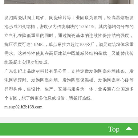
发泡陶瓷以陶土尾矿、陶瓷碎片等工业固废为原料，经高温熔融发
泡形成闭孔结构，密度仅为传统砌块的1/3至1/5。其内部均匀分布的
立气孔在降低重量的同时，通过陶瓷基体的连续性保持结构强度，
抗压强度可达4-8MPa，单点吊挂力超过100公斤，满足建筑墙体承重
需求。这种特性使其在高层建筑中既能减轻结构荷载，又能替代传
统混凝土实现功能集成。
广东饰纪上品建材科技有限公司，支持定做发泡陶瓷外墙线条、发
泡陶瓷浮雕、发泡陶瓷外墙、发泡陶瓷保温板、发泡陶瓷空心砖等
异型构件，集设计、生产、安装与服务为一体，业务遍布全国20多
个省区，想了解更多信息或报价，请拨打热线。
m.sjsp02.b2b168.com
Top