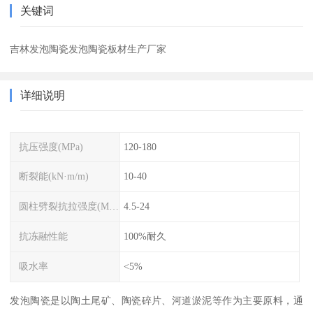
关键词
吉林发泡陶瓷发泡陶瓷板材生产厂家
详细说明
抗压强度(MPa)
120-180
断裂能(kN·m/m)
10-40
圆柱劈裂抗拉强度(MPa)
4.5-24
抗冻融性能
100%耐久
吸水率
<5%
发泡陶瓷是以陶土尾矿、陶瓷碎片、河道淤泥等作为主要原料，通