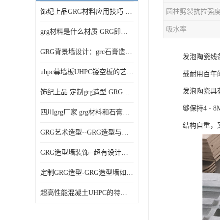
饰纪上品GRG材料应用技巧 如何在工程中实现装饰效果
吸水率
grg材料是什么材质 GRG即玻璃纤维增强石膏
GRG背景墙设计：grc石膏造型的创意灵感集
发泡陶瓷线
uhpc幕墙板UHPC镂空板的艺术：UHPC材质的革新力量
载耐用百年
发泡陶瓷具
饰纪上品 定制grg造型 GRG吊材料特性与厚度
够保持4 
四川grg厂家 grg材料和石膏的区别
结构自重，
GRG艺术造型--GRG造型与会展中心装饰空间的**碰撞
GRG造型墙装饰--超有设计感的网红打卡餐厅GRG造型墙面
定制GRG造型-GRG造型墙如何上颜色
超高性能混凝土UHPC的特点和UHPC技术要求