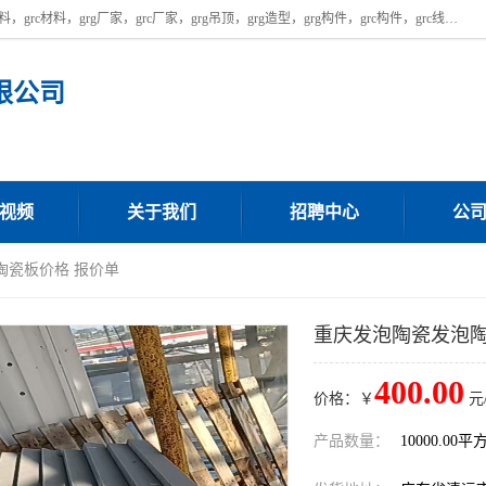
广东饰纪上品建材科技有限公司，主营广东grg厂家,广东grc厂家，grg材料，grc材料，grg厂家，grc厂家，grg吊顶，grg造型，grg构件，grc构件，grc线条，grc构件厂家,，grg材料生产厂家，grg材料定制，uhpc，uhpc厂家，uhpc外墙挂板，uhpc镂空幕墙板，厂房位于广东清远，如果您对我公司的产品服务感兴趣，请联系我们。
限公司
视频
关于我们
招聘中心
公
陶瓷板价格 报价单
重庆发泡陶瓷发泡陶
400.00
价格：￥
元
产品数量：
10000.00平