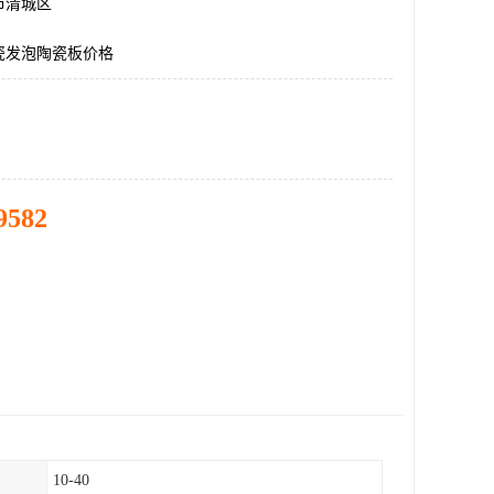
市清城区
瓷发泡陶瓷板价格
9582
10-40