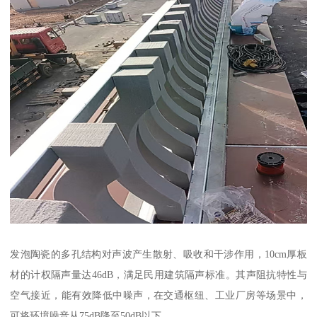
发泡陶瓷的多孔结构对声波产生散射、吸收和干涉作用，10cm厚板
材的计权隔声量达46dB，满足民用建筑隔声标准。其声阻抗特性与
空气接近，能有效降低中噪声，在交通枢纽、工业厂房等场景中，
可将环境噪音从75dB降至50dB以下。