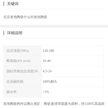
关键词
北京发泡陶瓷什么叫发泡陶瓷
详细说明
抗压强度(MPa)
120-180
断裂能(kN·m/m)
10-40
圆柱劈裂抗拉强度(MPa)
4.5-24
抗冻融性能
100%耐久
吸水率
<5%
发泡陶瓷构件以陶土尾矿、陶瓷废渣等固废为原料，经1200℃高温焙