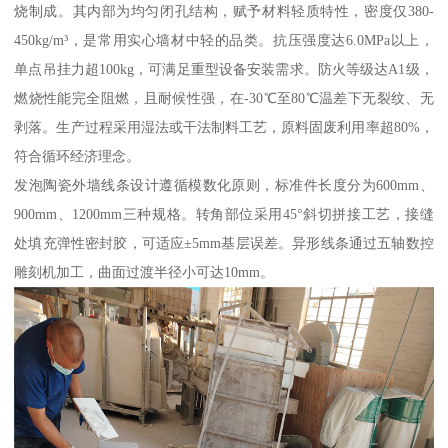
烧制成。其内部为均匀闭孔结构，赋予材料轻质特性，密度仅380-
450kg/m³，是常用实心墙材中轻的品类。抗压强度达6.0MPa以上，
单点吊挂力超100kg，可满足重型设备安装需求。防火等级达A1级，
燃烧性能完全阻燃，且耐候性强，在-30℃至80℃温差下无裂纹、无
剥落。生产过程采用湿法或干法制料工艺，原料固废利用率超80%，
符合循环经济理念。
发泡陶瓷外墙线条设计遵循模数化原则，标准件长度分为600mm、
900mm、1200mm三种规格。转角部位采用45°斜切拼接工艺，接缝
处填充弹性密封胶，可适应±5mm基层误差。异形线条通过五轴数控
雕刻机加工，曲面过渡半径小可达10mm。