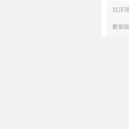
抗压强
断裂能(
首页
抗冻
吸水
发泡陶
现场拼
承载耐