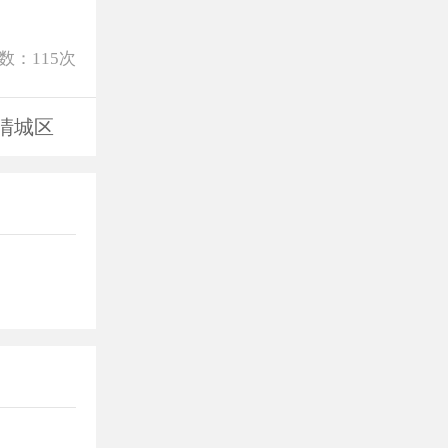
数：
115
次
清城区