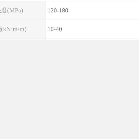
度(MPa)
120-180
kN·m/m)
10-40
在线QQ
13288929582
在
圆柱劈裂抗拉强度(MPa)
4.5-24
融性能
100%耐久
率
<5%
瓷线条比其他材质线条性能更加稳定，易加工，安
接更方便，产品具备防火、防水，可保证不风化、
用百年的性使用。