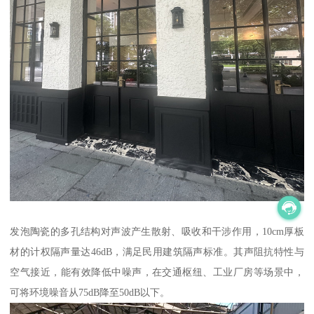
发泡陶瓷的多孔结构对声波产生散射、吸收和干涉作用，10cm厚板
材的计权隔声量达46dB，满足民用建筑隔声标准。其声阻抗特性与
空气接近，能有效降低中噪声，在交通枢纽、工业厂房等场景中，
可将环境噪音从75dB降至50dB以下。