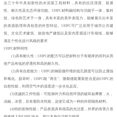
去三十年中具创新性的水泥基工程材料，具有的抗压强度、延展
性、耐久性及生态环保功能。UHPC材料融结构与功能于一体，集科
技、绿色和艺术于一身，具有丰富的美学表现力，能够展示出丰富
的表面肌理和具创意的外型特征。UHPC可广泛应用于城市公共建
筑、文化艺术建筑、旅游地产建筑以及室内景观设计等领域，能够
满足个性化设计风格的要求
UHPC材料特性
(1)具有耐久性：UHPC的配方可以把材料分子有规律的排列从而
使产品有低的穿透性和高的耐久性。
(2)具有自愈能力：UHPC的钢筋微纤维的低孔隙度可以防止腐蚀
和氧化。损坏时，UHPC能 ”再生”。微裂缝能重新愈合是由UHPC的
自愈性能，利用空气中的湿度进一步水化反应。
(3)优越的工作性能：可抵御外力和自然环境的破坏如摩擦，火，
冻融，冰雹，且有着防水性能，这使它成为一种的外部隔热材料。
(4)特的装饰性能：产品表面具有很高的光洁度，外界的有害介质
很难侵入到UHPC中去，所以本身自洁能力很强。