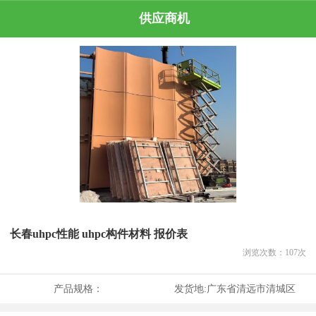
供应商机
长春uhpc性能 uhpc构件材料 报价表
浏览次数：
107
次
产品规格：
发货地:
广东省清远市清城区