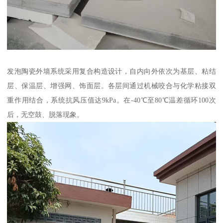
发泡陶瓷外墙系统采用复合构造设计，自内向外依次为基层、粘结
层、保温层、增强网、饰面层。各层间通过机械咬合与化学粘接双
重作用结合，系统抗风压值达9kPa。在-40℃至80℃温差循环100次
后，无空鼓、脱落现象。