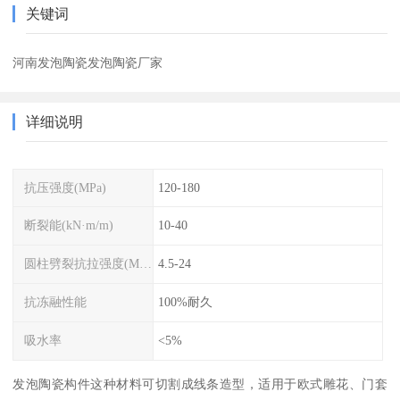
关键词
河南发泡陶瓷发泡陶瓷厂家
详细说明
抗压强度(MPa)
120-180
断裂能(kN·m/m)
10-40
圆柱劈裂抗拉强度(MPa)
4.5-24
抗冻融性能
100%耐久
吸水率
<5%
发泡陶瓷构件这种材料可切割成线条造型，适用于欧式雕花、门套