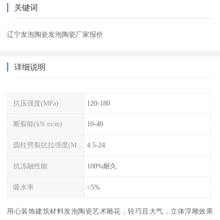
关键词
辽宁发泡陶瓷发泡陶瓷厂家报价
详细说明
抗压强度(MPa)
120-180
断裂能(kN·m/m)
10-40
圆柱劈裂抗拉强度(MPa)
4.5-24
抗冻融性能
100%耐久
吸水率
<5%
用心装饰建筑材料发泡陶瓷艺术雕花，轻巧且大气，立体浮雕效果