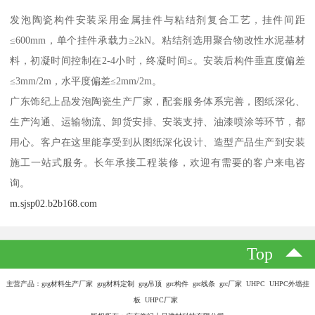
发泡陶瓷构件安装采用金属挂件与粘结剂复合工艺，挂件间距
≤600mm，单个挂件承载力≥2kN。粘结剂选用聚合物改性水泥基材
料，初凝时间控制在2-4小时，终凝时间≤。安装后构件垂直度偏差
≤3mm/2m，水平度偏差≤2mm/2m。
广东饰纪上品发泡陶瓷生产厂家，配套服务体系完善，图纸深化、
生产沟通、运输物流、卸货安排、安装支持、油漆喷涂等环节，都
用心。客户在这里能享受到从图纸深化设计、造型产品生产到安装
施工一站式服务。长年承接工程装修，欢迎有需要的客户来电咨
询。
m.sjsp02.b2b168.com
Top
主营产品：grg材料生产厂家 grg材料定制 grg吊顶 grc构件 grc线条 grc厂家 UHPC UHPC外墙挂
板 UHPC厂家