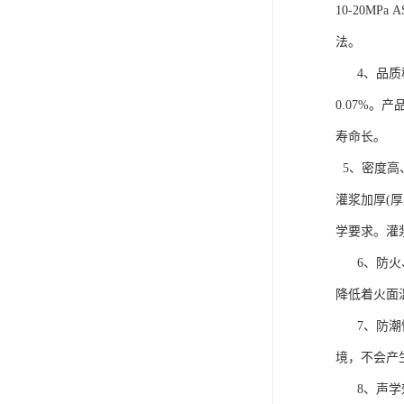
10-20MPa
法。
4、品质稳
0.07%
寿命长。
5、密度高、
灌浆加厚(
学要求。灌浆
6、防火、
降低着火面
7、防潮性
境，不会产
8、声学效果