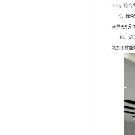
1.75，
9、绿色环
天然无机矿
10、 施
场加工性能