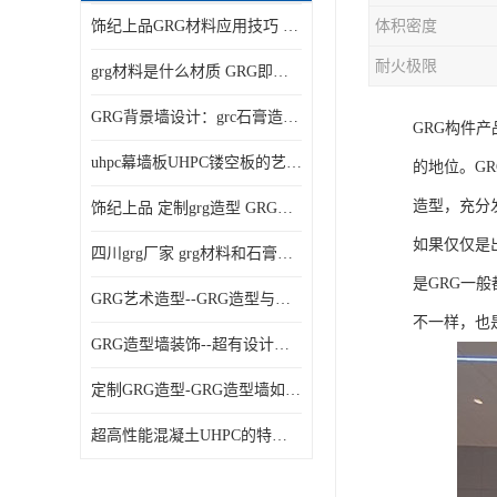
饰纪上品GRG材料应用技巧 如何在工程中实现装饰效果
体积密度
耐火极限
grg材料是什么材质 GRG即玻璃纤维增强石膏
GRG背景墙设计：grc石膏造型的创意灵感集
GRG构件
uhpc幕墙板UHPC镂空板的艺术：UHPC材质的革新力量
的地位。G
造型，充分
饰纪上品 定制grg造型 GRG吊材料特性与厚度
如果仅仅是
四川grg厂家 grg材料和石膏的区别
是GRG一
GRG艺术造型--GRG造型与会展中心装饰空间的**碰撞
不一样，也
GRG造型墙装饰--超有设计感的网红打卡餐厅GRG造型墙面
定制GRG造型-GRG造型墙如何上颜色
超高性能混凝土UHPC的特点和UHPC技术要求