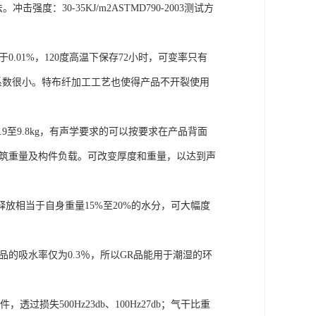
法。冲击强度：30-35KJ/m2ASTMD790-2003测试方
01%，120度高温下保存72小时，可变率只有
胀系数很小。特布纤加工工艺也使得产品不开裂使用
9至9.8kg，有声学要求的可以按要求在产品背面
建筑重量及构件负载。可改变厚度和重量，以达到声
放相当于自身重量15%至20%的水分，可大幅度
的吸水率仅为0.3％，所以GR品能用于潮湿的环
损失500Hz23db、100Hz27db；气干比重