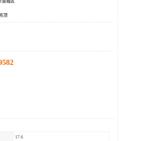
市清城区
g吊顶
9582
17.6