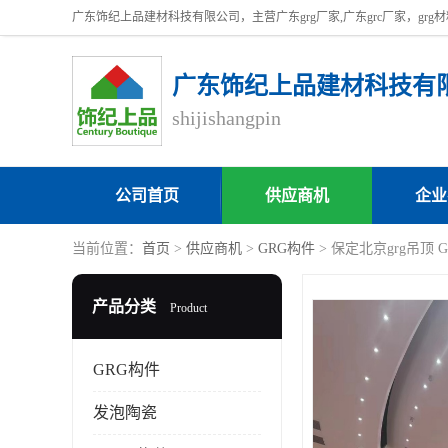
广东饰纪上品建材科技有
shijishangpin
公司首页
供应商机
企业
当前位置：
首页
>
供应商机
>
GRG构件
> 保定北京grg吊顶 
产品分类
Product
GRG构件
发泡陶瓷