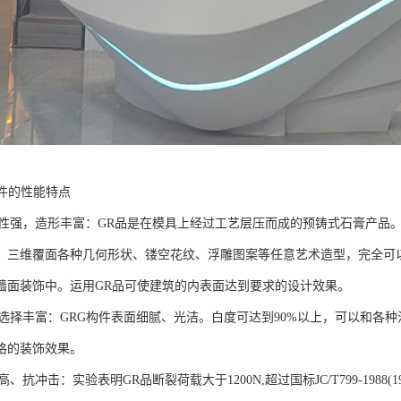
构件的性能特点
强，造形丰富：GR品是在模具上经过工艺层压而成的预铸式石膏产品。
、三维覆面各种几何形状、镂空花纹、浮雕图案等任意艺术造型，完全可
墙面装饰中。运用GR品可使建筑的内表面达到要求的设计效果。
择丰富：GRG构件表面细腻、光洁。白度可达到90%以上，可以和各种
格的装饰效果。
抗冲击：实验表明GR品断裂荷载大于1200N,超过国标JC/T799-1988(