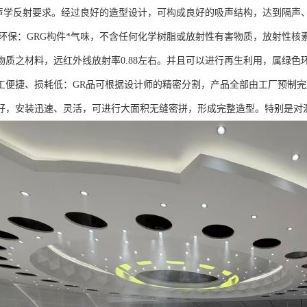
符合声学反射要求。经过良好的造型设计，可构成良好的吸声结构，达到隔声
保：GRG构件*气味，不含任何化学树脂或放射性有害物质，放射性核素符合G
物质之材料，远红外线放射率0.88左右。并且可以进行再生利用，属绿色
工便捷、损耗低：GR品可根据设计师的精密分割，产品全部由工厂预制
好，安装迅速、灵活，可进行大面积无缝密拼，形成完整造型。特别是对