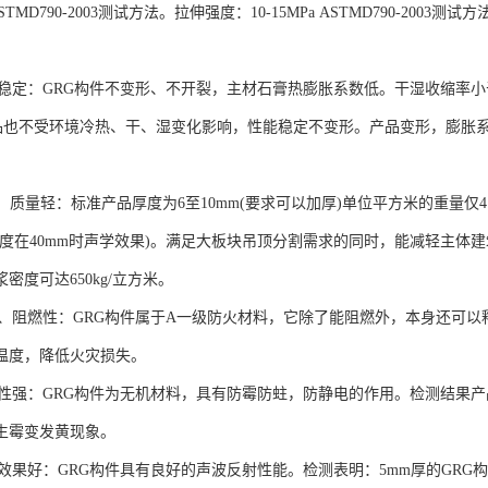
 ASTMD790-2003测试方法。拉伸强度：10-15MPa ASTMD790-2003测试方
定：GRG构件不变形、不开裂，主材石膏热膨胀系数低。干湿收缩率小于0.
。产品也不受环境冷热、干、湿变化影响，性能稳定不变形。产品变形，膨
质量轻：标准产品厚度为6至10mm(要求可以加厚)单位平方米的重量仅4.
厚度在40mm时声学效果)。满足大板块吊顶分割需求的同时，能减轻主体
密度可达650kg/立方米。
阻燃性：GRG构件属于A一级防火材料，它除了能阻燃外，本身还可以释
温度，降低火灾损失。
强：GRG构件为无机材料，具有防霉防蛀，防静电的作用。检测结果产品
生霉变发黄现象。
好：GRG构件具有良好的声波反射性能。检测表明：5mm厚的GRG构件，透过