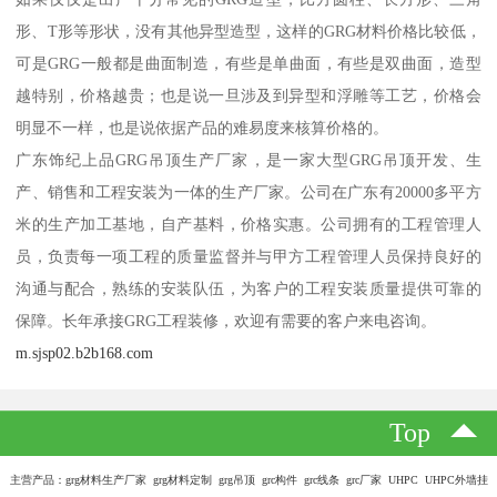
形、T形等形状，没有其他异型造型，这样的GRG材料价格比较低，
可是GRG一般都是曲面制造，有些是单曲面，有些是双曲面，造型
越特别，价格越贵；也是说一旦涉及到异型和浮雕等工艺，价格会
明显不一样，也是说依据产品的难易度来核算价格的。
广东饰纪上品GRG吊顶生产厂家，是一家大型GRG吊顶开发、生
产、销售和工程安装为一体的生产厂家。公司在广东有20000多平方
米的生产加工基地，自产基料，价格实惠。公司拥有的工程管理人
员，负责每一项工程的质量监督并与甲方工程管理人员保持良好的
沟通与配合，熟练的安装队伍，为客户的工程安装质量提供可靠的
保障。长年承接GRG工程装修，欢迎有需要的客户来电咨询。
m.sjsp02.b2b168.com
Top
主营产品：grg材料生产厂家 grg材料定制 grg吊顶 grc构件 grc线条 grc厂家 UHPC UHPC外墙挂