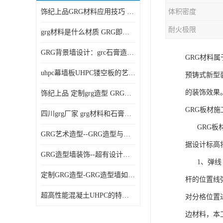
饰纪上品GRG材料应用技巧 如何在工程中实现装饰效果
体积密度
耐火极限
grg材料是什么材质 GRG即玻璃纤维增强石膏
GRG背景墙设计：grc石膏造型的创意灵感集
GRG材料
uhpc幕墙板UHPC镂空板的艺术：UHPC材质的革新力量
预铸式新型
的装饰效果
饰纪上品 定制grg造型 GRG吊材料特性与厚度
GRG板材
四川grg厂家 grg材料和石膏的区别
GRG板材
GRG艺术造型--GRG造型与会展中心装饰空间的**碰撞
据设计标高
GRG造型墙装饰--超有设计感的网红打卡餐厅GRG造型墙面
1、弹线 
定制GRG造型-GRG造型墙如何上颜色
杆的位置线
超高性能混凝土UHPC的特点和UHPC技术要求
对分格位置
边材料，本