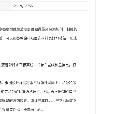
1236N，875N
高强度耐碱性玻璃纤维和微量环保添加剂，制成的
腻，可以和各种涂料及面饰材料良好地粘结，形成
，主要是弹好水平标高线，龙骨布置线和悬挂点。根
点。根据设计标高将水平线弹到墙面上，龙骨和吊
先确定龙骨的标准方格尺寸，然后再根据GRG造型
有规整的装饰效果。弹线完成以后，应立即固定封
的接缝要严密，不能有毛齿。