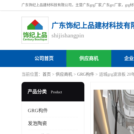
广东饰纪上品建材科技有
shijishangpin
公司首页
供应商机
企业
当前位置：
首页
>
供应商机
>
GRG构件
> 运城grg波浪板 2
产品分类
Product
GRG构件
发泡陶瓷