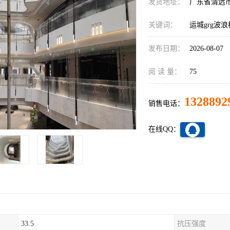
发货地址：
广东省清远
关键词：
运城grg波浪
发布日期：
2026-08-07
阅 读 量：
75
1328892
销售电话：
在线QQ：
33.5
抗压强度