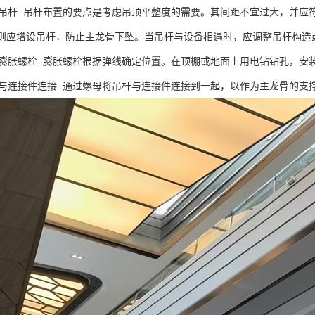
杆 吊杆布置的要点是考虑吊顶平整度的需要。其间距不宜过大，并应
，否则应增设吊杆，防止主龙骨下坠。当吊杆与设备相遇时，应调整吊杆构
胀螺栓 膨胀螺栓根据弹线确定位置。在顶棚或地面上用电钻钻孔，安
连接件连接 通过螺母将吊杆与连接件连接到一起，以作为主龙骨的支