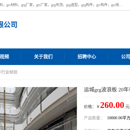
广东饰纪上品建材科技有限公司，主营广东grg厂家,广东grc厂家，grg材料，grc材料，grg厂家，grc厂家，grg吊顶，grg造型，grg构件，grc构件，grc线条，grc构件厂家,，grg材料生产厂家，grg材料定制，uhpc，uhpc厂家，uhpc外墙挂板，uhpc镂空幕墙板，厂房位于广东清远，如果您对我公司的产品服务感兴趣，请联系我们。
限公司
视频
关于我们
招聘中心
公
0年行业经验
运城grg波浪板 20
260.00
价格：￥
元
产品数量：
10000.00平