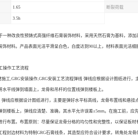
1.65
断裂荷载
3.5h
属于一种改良性预铸式高强纤维石膏装饰材料，采用天然石膏为基料，添加
装饰材料。产品表面光洁平滑呈白色，白度达到90以上，材料表面光洁细
。
施工操作工艺流程
施工,GRG安装操作,GRG安装工艺流程弹线 弹线应根据设计图纸进行
将水平线弹到墙面上，龙骨和吊杆的位置线弹到楼板上。
弹线应根据设计图纸进行，主要是弹好水平标高线，龙骨布置线和悬挂
弹到楼板上，弹线应清楚、准确，其水平允许误差±5mm。在施工前，应
进行布置。布置原则：尽量保证龙骨分格的均匀性和完整性，以保证板材
工程封边材料为特制GRG石膏线条，其造型应符合设计要求，转角处龙骨