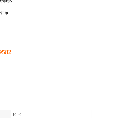
市清城区
业厂家
9582
10-40