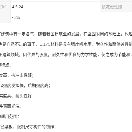
圆柱劈裂抗拉强度(MPa)
4.5-24
抗冻融性能
<5%
料在建筑中有一定名气，随着我国建筑业的发展，在坚固耐用的基础上，也越
也是自然不过的事了，UHPC材料是具有强度吸水率，耐久性和耐侵蚀性
于建筑领域，因优异的强度，耐久性和优良的力学性能，使之成为节能和
的特点：
强度高，抗冲击性好；
C早起强度发挥快，后期强度高；
密实度高、耐久性好；
构件表面光洁。
的适用范围：
跨径梁板、限制尺寸构件的制作；