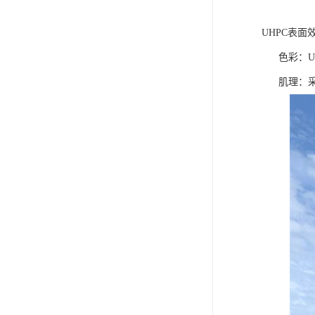
UHPC表面
色彩：UH
肌理：采用