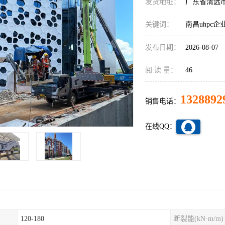
发货地址：
广东省清远
关键词：
南昌uhpc企
发布日期：
2026-08-07
阅 读 量：
46
1328892
销售电话：
在线QQ：
120-180
断裂能(kN·m/m)