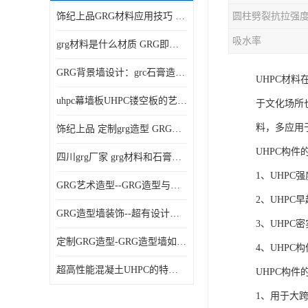
饰纪上品GRG材料应用技巧 如何在工程中实现装饰效果
吸水率
grg材料是什么材质 GRG即玻璃纤维增强石膏
GRG背景墙设计：grc石膏造型的创意灵感集
UHPC材
uhpc幕墙板UHPC镂空板的艺术：UHPC材质的革新力量
于文化场所
料，多应用
饰纪上品 定制grg造型 GRG吊材料特性与厚度
UHPC构件
四川grg厂家 grg材料和石膏的区别
1、UHPC
GRG艺术造型--GRG造型与会展中心装饰空间的**碰撞
2、UHP
GRG造型墙装饰--超有设计感的网红打卡餐厅GRG造型墙面
3、UHPC
定制GRG造型-GRG造型墙如何上颜色
4、UHPC
超高性能混凝土UHPC的特点和UHPC技术要求
UHPC构件
1、用于大