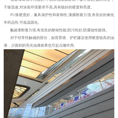
干燥迅速;对涂装环境要求不高;具有较好的硬度和亮度。
PU漆硬度好，兼具保护性和装饰性;漆膜附着力强;有良好的耐化
学药品性;可低温固化。
氟碳漆附着力强;有优良的耐候性能;防污性好;防腐蚀性能强。
对于经常性触碰的部分，如背景墙、护栏建议使用硬度较高的油
漆，少面积的亮光油漆效果也可起点缀作用。