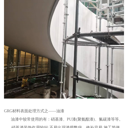
GRG材料表面处理方式之——油漆
油漆中较常使用的有：硝基漆、PU漆(聚氨酯漆)、氟碳漆等等。
硝基漆装饰作用较好;不易出现漆膜弊病，修补容易;施工简便，