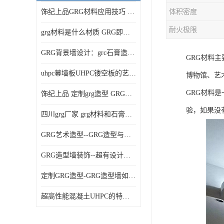
饰纪上品GRG材料应用技巧 如何在工程中实现装饰效果
体积密度
耐火极限
grg材料是什么材质 GRG即玻璃纤维增强石膏
GRG背景墙设计：grc石膏造型的创意灵感集
GRG材料
uhpc幕墙板UHPC镂空板的艺术：UHPC材质的革新力量
博物馆、艺
GRG材料
饰纪上品 定制grg造型 GRG吊材料特性与厚度
验，如果没
四川grg厂家 grg材料和石膏的区别
GRG艺术造型--GRG造型与会展中心装饰空间的**碰撞
GRG造型墙装饰--超有设计感的网红打卡餐厅GRG造型墙面
定制GRG造型-GRG造型墙如何上颜色
超高性能混凝土UHPC的特点和UHPC技术要求