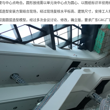
要与中心点吻合。圆形放线需以单元块中心点为圆心、以图纸标识半径用
型安装方案结合现场，经过现场复核水平标高、建筑尺寸，安排工人将
双面圆弧造型模型，经过多次会议讨论、修改，确立版，要求广东GRG厂