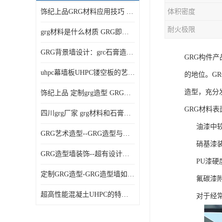
饰纪上品GRG材料应用技巧 如何在工程中实现装饰效果
体积密度
耐火极限
grg材料是什么材质 GRG即玻璃纤维增强石膏
GRG背景墙设计：grc石膏造型的创意灵感集
GRG构件
uhpc幕墙板UHPC镂空板的艺术：UHPC材质的革新力量
的地位。G
造型，充分
饰纪上品 定制grg造型 GRG吊材料特性与厚度
GRG材料
四川grg厂家 grg材料和石膏的区别
油漆中较常
GRG艺术造型--GRG造型与会展中心装饰空间的**碰撞
硝基漆装饰
GRG造型墙装饰--超有设计感的网红打卡餐厅GRG造型墙面
PU漆硬度
定制GRG造型-GRG造型墙如何上颜色
氟碳漆附着
超高性能混凝土UHPC的特点和UHPC技术要求
对于经常性