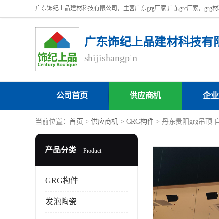
广东饰纪上品建材科技有
shijishangpin
公司首页
供应商机
企业
当前位置：
首页
>
供应商机
>
GRG构件
> 丹东贵阳grg吊顶
产品分类
Product
GRG构件
发泡陶瓷