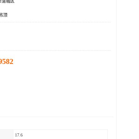
市清城区
g吊顶
9582
17.6