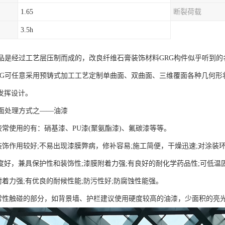
1.65
断裂荷载
3.5h
产品是经过工艺层压制而成的，改良纤维石膏装饰材料GRG构件似乎听到
RG可任意采用预铸式加工工艺定制单曲面、双曲面、三维覆面各种几何形
发挥设计。
表面处理方式之——油漆
使用的有：硝基漆、PU漆(聚氨酯漆)、氟碳漆等等。
作用较好;不易出现漆膜弊病，修补容易;施工简便，干燥迅速;对涂装环
好，兼具保护性和装饰性;漆膜附着力强;有良好的耐化学药品性;可低温
力强;有优良的耐候性能;防污性好;防腐蚀性能强。
触碰的部分，如背景墙、护栏建议使用硬度较高的油漆，少面积的亮光