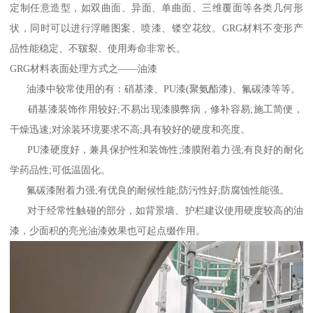
定制任意造型，如双曲面、异面、单曲面、三维覆面等各类几何形
状，同时可以进行浮雕图案、喷漆、镂空花纹。GRG材料不变形产
品性能稳定、不皲裂、使用寿命非常长。
GRG材料表面处理方式之——油漆
油漆中较常使用的有：硝基漆、PU漆(聚氨酯漆)、氟碳漆等等。
硝基漆装饰作用较好;不易出现漆膜弊病，修补容易;施工简便，
干燥迅速;对涂装环境要求不高;具有较好的硬度和亮度。
PU漆硬度好，兼具保护性和装饰性;漆膜附着力强;有良好的耐化
学药品性;可低温固化。
氟碳漆附着力强;有优良的耐候性能;防污性好;防腐蚀性能强。
对于经常性触碰的部分，如背景墙、护栏建议使用硬度较高的油
漆，少面积的亮光油漆效果也可起点缀作用。