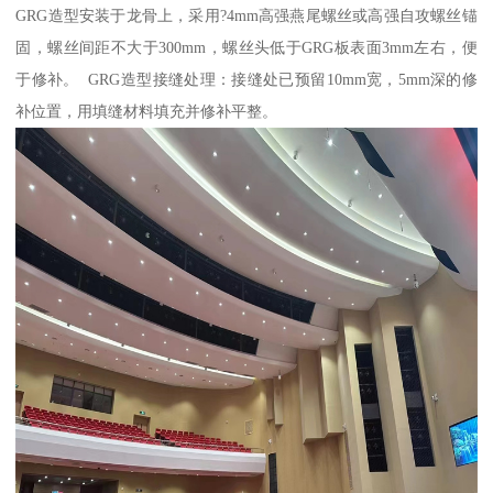
GRG造型安装于龙骨上，采用?4mm高强燕尾螺丝或高强自攻螺丝锚
固，螺丝间距不大于300mm，螺丝头低于GRG板表面3mm左右，便
于修补。 GRG造型接缝处理：接缝处已预留10mm宽，5mm深的修
补位置，用填缝材料填充并修补平整。