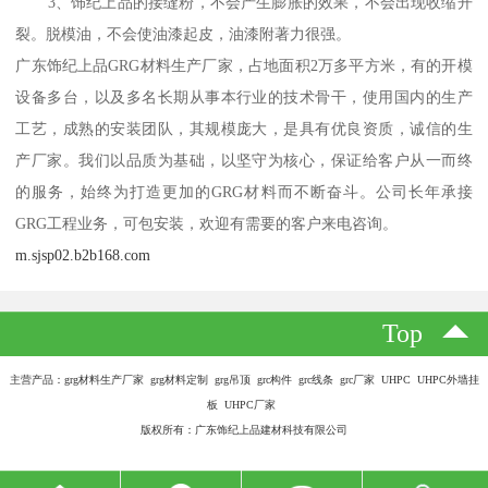
3、饰纪上品的接缝粉，不会产生膨胀的效果，不会出现收缩开
裂。脱模油，不会使油漆起皮，油漆附著力很强。
广东饰纪上品GRG材料生产厂家，占地面积2万多平方米，有的开模
设备多台，以及多名长期从事本行业的技术骨干，使用国内的生产
工艺，成熟的安装团队，其规模庞大，是具有优良资质，诚信的生
产厂家。我们以品质为基础，以坚守为核心，保证给客户从一而终
的服务，始终为打造更加的GRG材料而不断奋斗。公司长年承接
GRG工程业务，可包安装，欢迎有需要的客户来电咨询。
m.sjsp02.b2b168.com
Top
主营产品：grg材料生产厂家 grg材料定制 grg吊顶 grc构件 grc线条 grc厂家 UHPC UHPC外墙挂
板 UHPC厂家
版权所有：广东饰纪上品建材科技有限公司