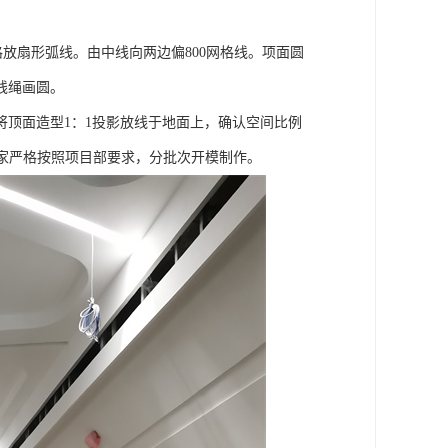
。
放扇形弧线。由中线向两边偏800网格线。项面圆
线绳画圆。
顶面造型1：1投影放线于地面上，确认空间比例
家严格按照项目部要求，分批次开模制作。