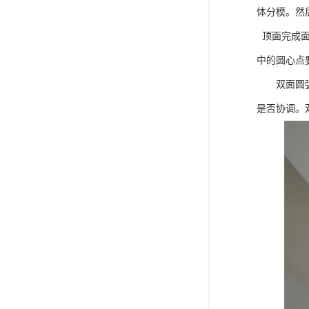
体分模。然
顶面完成面
中的圆心点
双面圆弧造
是否协调。