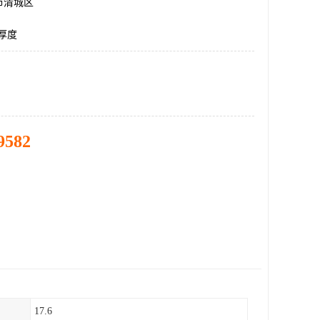
市清城区
梯厚度
9582
17.6