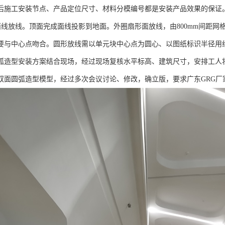
后施工安装节点、产品定位尺寸、材料分模编号都是安装产品效果的保证
线放线。顶面完成面线投影到地面。外圈扇形面放线，由800mm间距网格
要与中心点吻合。圆形放线需以单元块中心点为圆心、以图纸标识半径用
型安装方案结合现场，经过现场复核水平标高、建筑尺寸，安排工人将
双面圆弧造型模型，经过多次会议讨论、修改，确立版，要求广东GRG厂