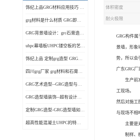
饰纪上品GRG材料应用技巧 如何在工程中实现装饰效果
体积密度
耐火极限
grg材料是什么材质 GRG即玻璃纤维增强石膏
GRG背景墙设计：grc石膏造型的创意灵感集
GRG构件
uhpc幕墙板UHPC镂空板的艺术：UHPC材质的革新力量
景墙，形象
势，所以会
饰纪上品 定制grg造型 GRG吊材料特性与厚度
广东GRG厂
四川grg厂家 grg材料和石膏的区别
生产前准备
GRG艺术造型--GRG造型与会展中心装饰空间的**碰撞
工现场。
GRG造型墙装饰--超有设计感的网红打卡餐厅GRG造型墙面
然后对施工
定制GRG造型-GRG造型墙如何上颜色
与现场不相
超高性能混凝土UHPC的特点和UHPC技术要求
主要是对工
制样、模型