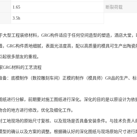
1.65
断裂荷载
3.5h
属于大型工程装修材料，GRG构件适应于任何空间造型的塑造，酒店大堂
墙，GRG构件质地细腻，表面光洁度高，配以高质量的模具可生产出陶瓷
引起很多朋友的重视。
家GRG材料的工艺流程
：底模制作（数控雕刻车间）正模的制作（模具师）GR品的生产、标
图纸进行分解，前期要对施工图纸进行深化。深化的目的是以原设计为依
吻合的地方进行修改，优化及细化工作。
地现场的原始尺寸复核、以及现场是否具备安装条件。与技术负责人
的确认以及方案的调整。根据确认好的深化图纸与现场原始尺寸进行犀