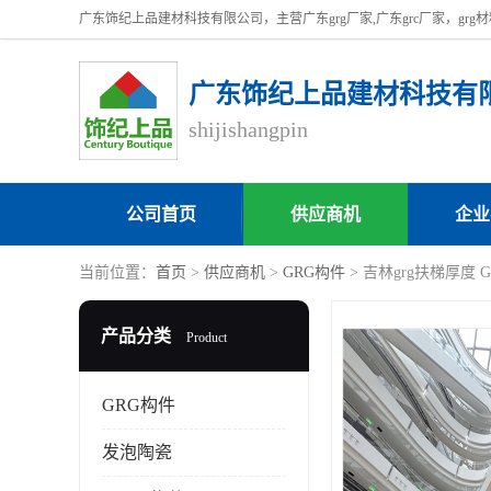
广东饰纪上品建材科技有
shijishangpin
公司首页
供应商机
企业
当前位置：
首页
>
供应商机
>
GRG构件
> 吉林grg扶梯厚度 
产品分类
Product
GRG构件
发泡陶瓷