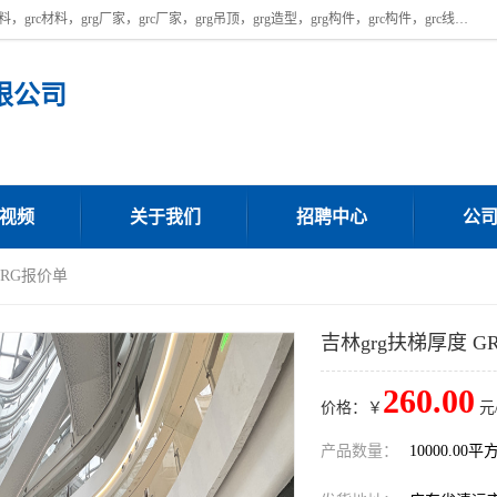
广东饰纪上品建材科技有限公司，主营广东grg厂家,广东grc厂家，grg材料，grc材料，grg厂家，grc厂家，grg吊顶，grg造型，grg构件，grc构件，grc线条，grc构件厂家,，grg材料生产厂家，grg材料定制，uhpc，uhpc厂家，uhpc外墙挂板，uhpc镂空幕墙板，厂房位于广东清远，如果您对我公司的产品服务感兴趣，请联系我们。
限公司
视频
关于我们
招聘中心
公
GRG报价单
吉林grg扶梯厚度 G
260.00
价格：￥
元
产品数量：
10000.00平