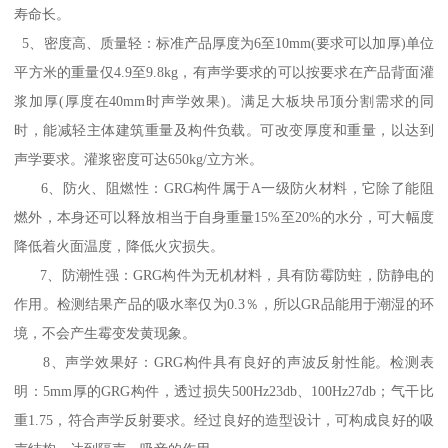
寿命长。
5、密度高、质量轻：标准产品厚度为6至10mm(要求可以加厚)单位
平方米的重量仅4.9至9.8kg，有声学要求的可以按要求在产品背面灌
浆加厚(厚度在40mm时声学效果)。满足大板块吊顶分割需求的同
时，能减轻主体建筑重量及构件负载。可改变厚度和重量，以达到
声学要求。灌浆密度可达650kg/立方米。
6、防火、阻燃性：GRG构件属于A一级防火材料，它除了能阻
燃外，本身还可以释放相当于自身重量15%至20%的水分，可大幅度
降低着火面温度，降低火灾损失。
7、防潮性强：GRG构件为无机材料，具有防霉防蛀，防静电的
作用。检测结果产品的吸水率仅为0.3％，所以GR品能用于潮湿的环
境，不会产生霉变发黄现象。
8、声学效果好：GRG构件具有良好的声波反射性能。检测表
明：5mm厚的GRG构件，透过损失500Hz23db、100Hz27db；气干比
重1.75，符合声学反射要求。经过良好的造型设计，可构成良好的吸