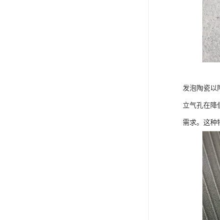
发泡陶瓷以
立气孔在降
需求。这种