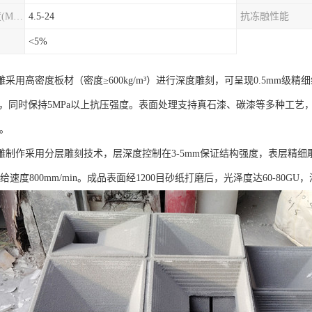
圆柱劈裂抗拉强度(MPa)
4.5-24
抗冻融性能
<5%
采用高密度板材（密度≥600kg/m³）进行深度雕刻，可呈现0.5mm级
/3，同时保持5MPa以上抗压强度。表面处理支持真石漆、碳漆等多种工艺
3。
雕制作采用分层雕刻技术，层深度控制在3-5mm保证结构强度，表层精细雕
进给速度800mm/min。成品表面经1200目砂纸打磨后，光泽度达60-80G