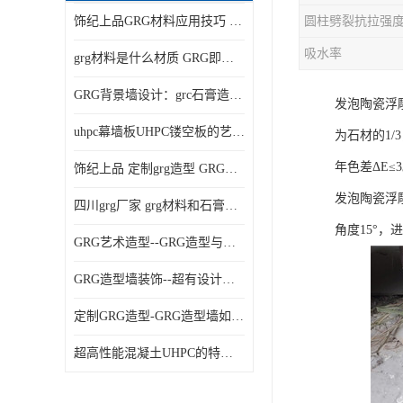
饰纪上品GRG材料应用技巧 如何在工程中实现装饰效果
吸水率
grg材料是什么材质 GRG即玻璃纤维增强石膏
GRG背景墙设计：grc石膏造型的创意灵感集
发泡陶瓷浮雕
uhpc幕墙板UHPC镂空板的艺术：UHPC材质的革新力量
为石材的1
年色差ΔE≤
饰纪上品 定制grg造型 GRG吊材料特性与厚度
发泡陶瓷浮
四川grg厂家 grg材料和石膏的区别
角度15°，
GRG艺术造型--GRG造型与会展中心装饰空间的**碰撞
GRG造型墙装饰--超有设计感的网红打卡餐厅GRG造型墙面
定制GRG造型-GRG造型墙如何上颜色
超高性能混凝土UHPC的特点和UHPC技术要求