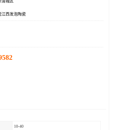
市清城区
瓷江西发泡陶瓷
9582
10-40