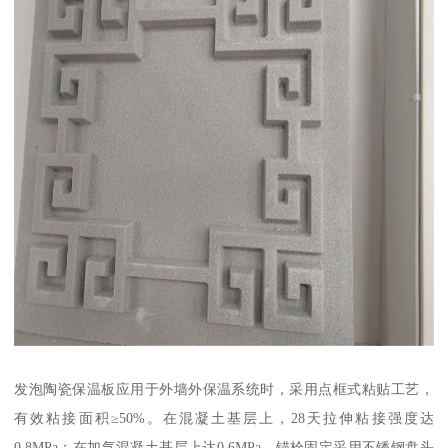
发泡陶瓷保温板应用于外墙外保温系统时，采用点框式粘贴工艺，
有效粘接面积≥50%。在混凝土基层上，28天拉伸粘接强度达
0.8MPa；在加气混凝土基层上达0.6MPa。锚栓固定采用不锈钢盘头