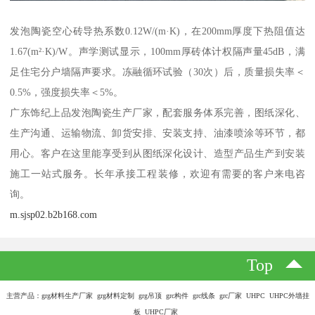
发泡陶瓷空心砖导热系数0.12W/(m·K)，在200mm厚度下热阻值达
1.67(m²·K)/W。声学测试显示，100mm厚砖体计权隔声量45dB，满
足住宅分户墙隔声要求。冻融循环试验（30次）后，质量损失率＜
0.5%，强度损失率＜5%。
广东饰纪上品发泡陶瓷生产厂家，配套服务体系完善，图纸深化、
生产沟通、运输物流、卸货安排、安装支持、油漆喷涂等环节，都
用心。客户在这里能享受到从图纸深化设计、造型产品生产到安装
施工一站式服务。长年承接工程装修，欢迎有需要的客户来电咨
询。
m.sjsp02.b2b168.com
Top
主营产品：grg材料生产厂家 grg材料定制 grg吊顶 grc构件 grc线条 grc厂家 UHPC UHPC外墙挂
板 UHPC厂家