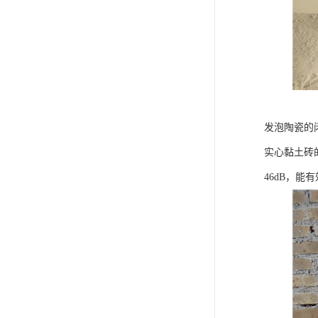
发泡陶瓷的闭
实心黏土砖
46dB，