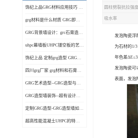
饰纪上品GRG材料应用技巧 如何在工程中实现装饰效果
吸水率
grg材料是什么材质 GRG即玻璃纤维增强石膏
GRG背景墙设计：grc石膏造型的创意灵感集
发泡陶瓷浮雕
uhpc幕墙板UHPC镂空板的艺术：UHPC材质的革新力量
为石材的1
年色差ΔE≤
饰纪上品 定制grg造型 GRG吊材料特性与厚度
发泡陶瓷可
四川grg厂家 grg材料和石膏的区别
表面，发泡
GRG艺术造型--GRG造型与会展中心装饰空间的**碰撞
GRG造型墙装饰--超有设计感的网红打卡餐厅GRG造型墙面
定制GRG造型-GRG造型墙如何上颜色
超高性能混凝土UHPC的特点和UHPC技术要求