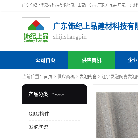
广东饰纪上品建材科技有
shijishangpin
公司首页
供应商机
企业
当前位置：
首页
>
供应商机
>
发泡陶瓷
> 辽宁发泡陶瓷发泡
产品分类
Product
GRG构件
发泡陶瓷