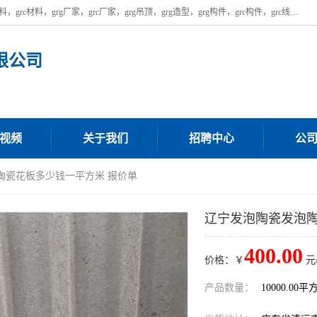
广东饰纪上品建材科技有限公司，主营广东grg厂家,广东grc厂家，grg材料，grc材料，grg厂家，grc厂家，grg吊顶，grg造型，grg构件，grc构件，grc线条，grc构件厂家,，grg材料生产厂家，grg材料定制，uhpc，uhpc厂家，uhpc外墙挂板，uhpc镂空幕墙板，厂房位于广东清远，如果您对我公司的产品服务感兴趣，请联系我们。
限公司
视频
关于我们
招聘中心
公
陶瓷花板多少钱一平方米 报价单
辽宁发泡陶瓷发泡陶
400.00
价格：￥
元
产品数量：
10000.00平