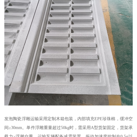
发泡陶瓷浮雕运输采用定制木箱包装，内部填充EPE珍珠棉，缓冲空
间≥30mm。单件浮雕重量超过50kg时，需采用A型货架固定，货架承
载力≥浮雕自重。运输车辆配备减震装置，振动加速度控制在0.5g以