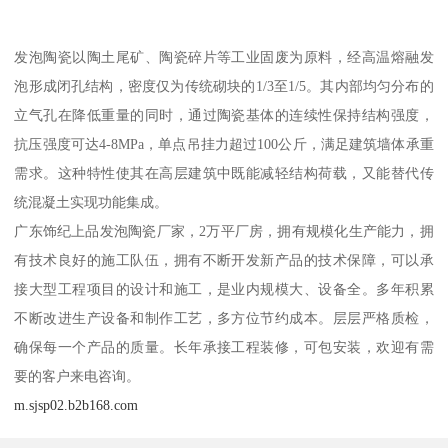
发泡陶瓷以陶土尾矿、陶瓷碎片等工业固废为原料，经高温熔融发
泡形成闭孔结构，密度仅为传统砌块的1/3至1/5。其内部均匀分布的
立气孔在降低重量的同时，通过陶瓷基体的连续性保持结构强度，
抗压强度可达4-8MPa，单点吊挂力超过100公斤，满足建筑墙体承重
需求。这种特性使其在高层建筑中既能减轻结构荷载，又能替代传
统混凝土实现功能集成。
广东饰纪上品发泡陶瓷厂家，2万平厂房，拥有规模化生产能力，拥
有技术良好的施工队伍，拥有不断开发新产品的技术保障，可以承
接大型工程项目的设计和施工，是业内规模大、设备全。多年积累
不断改进生产设备和制作工艺，多方位节约成本。层层严格质检，
确保每一个产品的质量。长年承接工程装修，可包安装，欢迎有需
要的客户来电咨询。
m.sjsp02.b2b168.com