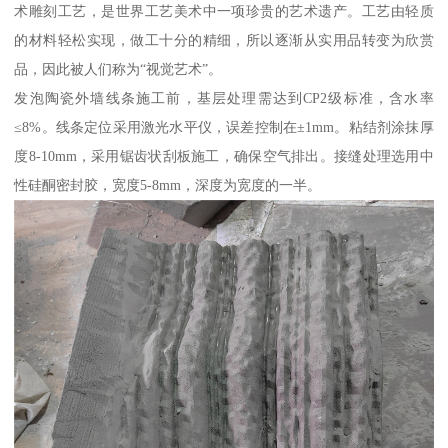
术雕刻工艺，是世界工艺美术中一项珍贵的艺术遗产。工艺由轻质
的材料轻松实现，做工十分的精细，所以逐渐从实用品转变为欣赏
品，因此被人们称为“视觉艺术”。
发泡陶瓷外墙线条施工前，基层处理需达到CP2级标准，含水率
≤8%。线条定位采用激光水平仪，误差控制在±1mm。粘结剂涂抹厚
度8-10mm，采用锯齿状刮板施工，确保空气排出。接缝处理选用中
性硅酮密封胶，宽度5-8mm，深度为宽度的一半。