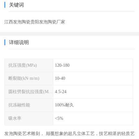
关键词
江西发泡陶瓷贵阳发泡陶瓷厂家
详细说明
抗压强度(MPa)
120-180
断裂能(kN·m/m)
10-40
圆柱劈裂抗拉强度(MPa)
4.5-24
抗冻融性能
100%耐久
吸水率
<5%
发泡陶瓷艺术雕刻， 颠覆想象的超凡立体工艺，技艺精湛的轻质艺