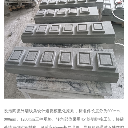
发泡陶瓷外墙线条设计遵循模数化原则，标准件长度分为600mm、
900mm、1200mm三种规格。转角部位采用45°斜切拼接工艺，接缝
处填充弹性密封胶，可适应±5mm基层误差。异形线条通过五轴数控